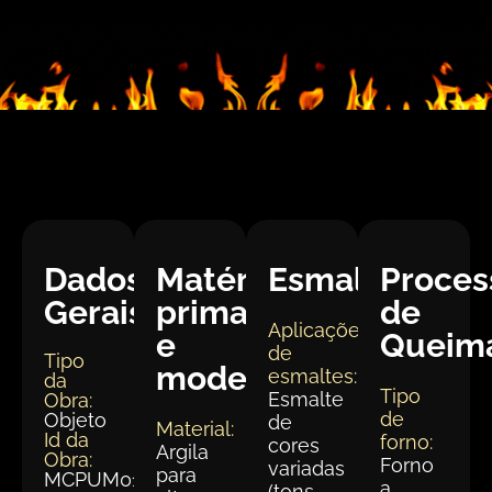
Dados
Matéria
Esmaltação
Proces
Gerais:
prima
de
Aplicações
e
Queim
de
Tipo
modelagem
esmaltes:
da
Tipo
Esmalte
Obra:
de
Objeto
de
Material:
Id da
forno:
cores
Argila
Obra:
Forno
variadas
para
MCPUM015-
a
(tons