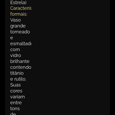
Estrela)
Características
formais:
Vaso
grande
torneado
e
esmaltado
com
vidro
brilhante
contendo
titânio
e rutilo.
Suas
cores
variam
entre
tons
de