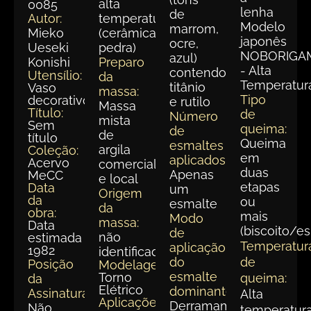
alta
0085
lenha
de
Autor:
temperatura
Modelo
marrom,
Mieko
(cerâmica
japonês
ocre,
Ueseki
pedra)
NOBORIGA
azul)
Konishi
Preparo
- Alta
contendo
Utensílio:
da
Temperatur
titânio
Vaso
massa:
Tipo
decorativo
e rutilo
Massa
Título:
de
Número
mista
Sem
queima:
de
de
título
Queima
esmaltes
argila
Coleção:
em
aplicados:
Acervo
comercial
duas
Apenas
MeCC
e local
etapas
Data
um
Origem
da
ou
esmalte
da
obra:
mais
Modo
massa:
Data
(biscoito/e
de
não
estimada
Temperatur
aplicação
1982
identificada
do
de
Posição
Modelagem:
esmalte
Torno
queima:
da
Elétrico
dominante:
Assinatura:
Alta
Aplicações
Derramamento
Não
temperatur