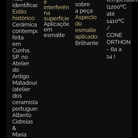
e
sobre
identificada
(1200ºC
interferências
a peça
Estilo
na
até
Aspecto
histórico:
superfície:
1410ºC
do
Aplicações
Cerâmica
/
em
esmalte
contemporânea
esmalte
CONE
aplicado:
feita
ORTHON
Brilhante
em
- 6a a
Cunha,
14 )
SP, no
Atelier
do
Antigo
Matadouro
(atelier
dos
ceramistas
portugueses
Alberto
Cidreias
&
Maria