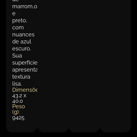
marrom,ocre
e
preto,
com
nuances
de azul
escuro.
Sua
superfície
apresenta
textura
lisa.
Dimensões(cm):
43.2 x
40.0
Peso
(g):
9425