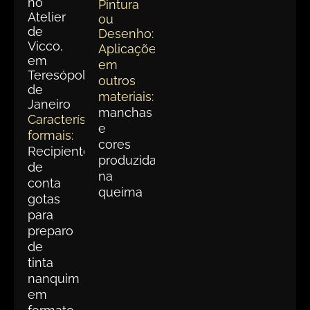
no
Pintura
Atelier
ou
de
Desenho:
Vicco,
Aplicações
em
em
Teresópolis,Rio
outros
de
materiais:
Janeiro
manchas
Características
e
formais:
cores
Recipiente
produzidas
de
na
conta
queima
gotas
para
preparo
de
tinta
nanquim
em