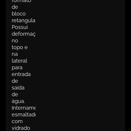
formato
de
bloco
retangular.
Possui
deformação
no
topo e
na
lateral
para
entrada
de
saída
de
água.
Internamente
esmaltado
com
vidrado