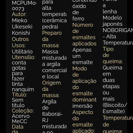
para
MCPUM003-
a
óxido
alta
0073
lenha
de
Autor:
temperatura
Modelo
ferro
Mieko
(cerâmica
japonês
Número
Ukeseki
pedra)
NOBORIGA
de
Konishi
Preparo
- Alta
esmaltes
Outros
da
Temperatur
aplicados:
Usos:
massa:
Tipo
Apenas
Utilitário
Massa
de
um
Utensílio:
misturada
queima:
esmalte
conta
a argila
Queima
gotas
Modo
comercial
para
em
de
e local
fazer
duas
aplicação
Origem
tinta
etapas
do
da
nanquim
ou
esmalte
Título:
massa:
mais
dominante:
Sem
Argila
(Biscoito/
título
imersão
de
Coleção:
Esmalte)
Aspecto
Itaboraí-
Acervo
Temperatur
do
RJ
MeCC
esmalte
de
misturada
Data
aplicado:
queima:
da
a pó