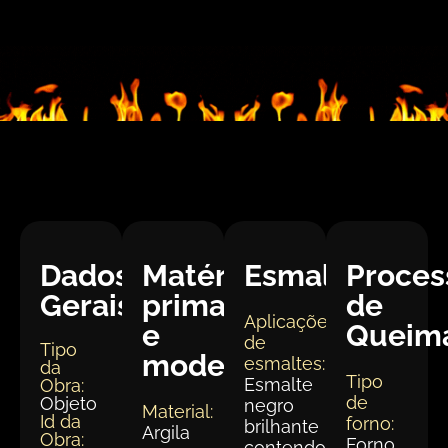
Dados
Matéria
Esmaltação
Proces
Gerais:
prima
de
Aplicações
e
Queim
de
Tipo
modelagem
esmaltes:
da
Tipo
Esmalte
Obra:
de
Objeto
negro
Material:
Id da
forno:
brilhante
Argila
Obra:
Forno
contendo