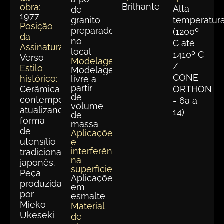
Brilhante
obra:
Alta
de
1977
granito
temperatur
Posição
preparado
(1200º
da
no
C até
Assinatura:
local
1410º C
Verso
Modelagem:
/
Estilo
Modelagem
CONE
histórico:
livre a
partir
Cerâmica
ORTHON
de
contemporânea,
- 6a a
volume
atualizando
14)
de
forma
massa
de
Aplicações
utensílio
e
interferências
tradicional
na
japonês.
superfície:
Peça
Aplicações
produzida
em
por
esmalte
Mieko
Material
Ukeseki
de