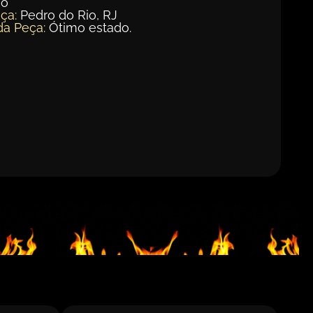
ão
ça:
Pedro do Rio, RJ
da Peça:
Ótimo estado.