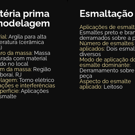
téria prima
Esmaltação
modelagem
Aplicações de esmalt
Esmaltes preto e bra
ial:
Argila para alta
derramados sobre a 
ratura (cerâmica
Número de esmaltes
)
aplicados:
Dois esmal
ro da massa:
Massa
diversos
rada com material
Modo de aplicação d
ído no local
esmalte dominante:
em da massa:
Região
Derramamento sobre
aboraí, RJ
peça
lagem:
Torno elétrico
Aspecto do esmalte
ações e interferências
aplicado:
Leitoso
perfície:
Aplicações
smalte