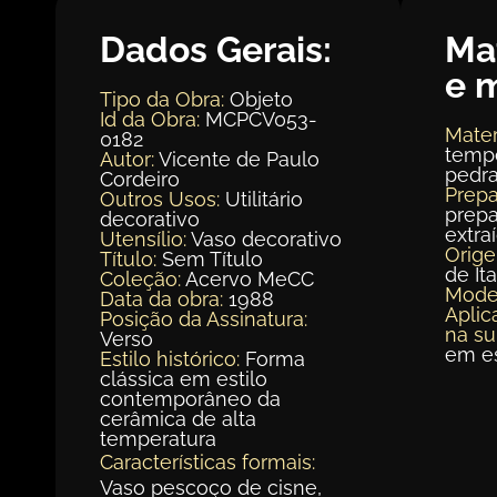
Dados Gerais:
Ma
e 
Tipo da Obra:
Objeto
Id da Obra:
MCPCV053-
Mater
0182
tempe
Autor:
Vicente de Paulo
pedra
Cordeiro
Prepa
Outros Usos:
Utilitário
prepa
decorativo
extra
Utensílio:
Vaso decorativo
Orig
Título:
Sem Título
de It
Coleção:
Acervo MeCC
Mode
Data da obra:
1988
Aplic
Posição da Assinatura:
na su
Verso
em e
Estilo histórico:
Forma
clássica em estilo
contemporâneo da
cerâmica de alta
temperatura
Características formais:
Vaso pescoço de cisne,