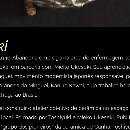
ki
 1946. Abandona emprego na área de enfermagem para
oka, em parceria com Mieko Ukeseki. Seu aprendizado
guei, movimento modernista japonês responsável pela
âneos do Minguei, Kanjiro Kawai, cujo trabalho hoje 
chega ao Brasil.
 construir o atelier coletivo de cerâmica no espaç
a local. Formado por Toshiyuki e Mieko Ukeseki, Rubi 
 “grupo dos pioneiros” da cerâmica de Cunha. Toshiy