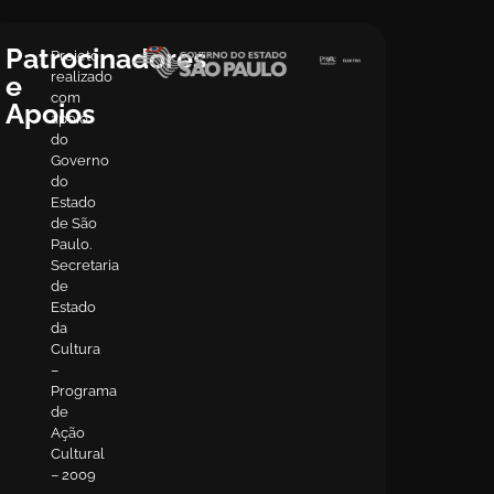
Patrocinadores
Projeto
realizado
e
com
Apoios
apoio
do
Governo
do
Estado
de São
Paulo.
Secretaria
de
Estado
da
Cultura
–
Programa
de
Ação
Cultural
– 2009