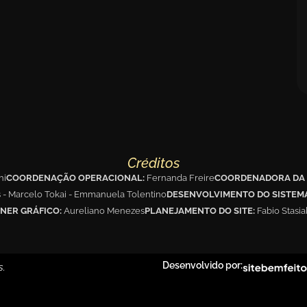
Créditos
hi
COORDENAÇÃO OPERACIONAL:
Fernanda Freire
COORDENADORA DA 
s - Marcelo Tokai - Emmanuela Tolentino
DESENVOLVIMENTO DO SISTEM
NER GRÁFICO:
Aureliano Menezes
PLANEJAMENTO DO SITE:
Fabio Stasi
Desenvolvido por:
s.