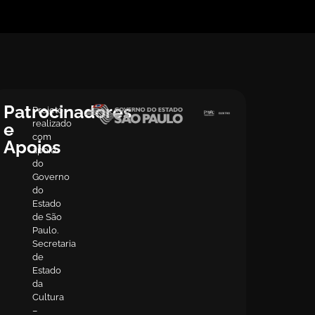
Patrocinadores
Projeto
realizado
e
com
Apoios
apoio
do
Governo
do
Estado
de São
Paulo.
Secretaria
de
Estado
da
Cultura
–