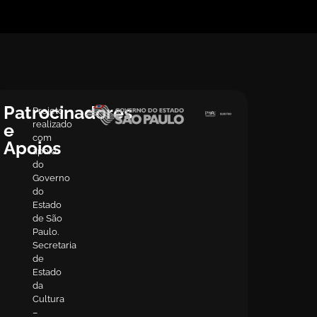
Patrocinadores
Projeto
realizado
e
com
Apoios
apoio
do
Governo
do
Estado
de São
Paulo.
Secretaria
de
Estado
da
Cultura
–