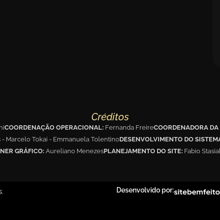
Créditos
hi
COORDENAÇÃO OPERACIONAL:
Fernanda Freire
COORDENADORA DA 
s - Marcelo Tokai - Emmanuela Tolentino
DESENVOLVIMENTO DO SISTEM
NER GRÁFICO:
Aureliano Menezes
PLANEJAMENTO DO SITE:
Fabio Stasi
Desenvolvido por:
s.