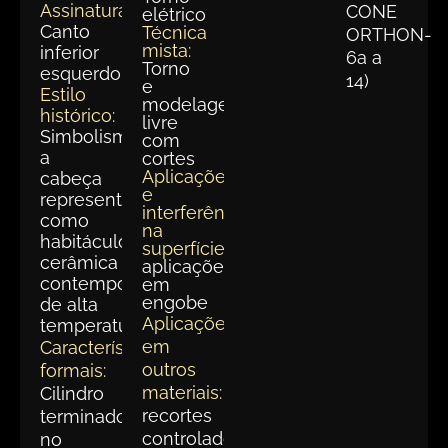
Assinatura:
CONE
elétrico
Canto
Técnica
ORTHON-
mista:
inferior
6a a
Torno
esquerdo
14)
e
Estilo
modelagem
histórico:
livre
Simbolismo:
com
a
cortes
Aplicações
cabeça
e
representada
interferências
como
na
habitáculo,
superfície:
cerâmica
aplicações
contemporânea
em
engobe
de alta
Aplicações
temperatura.
em
Características
outros
formais:
materiais:
Cilindro
recortes
terminado
controlados
no