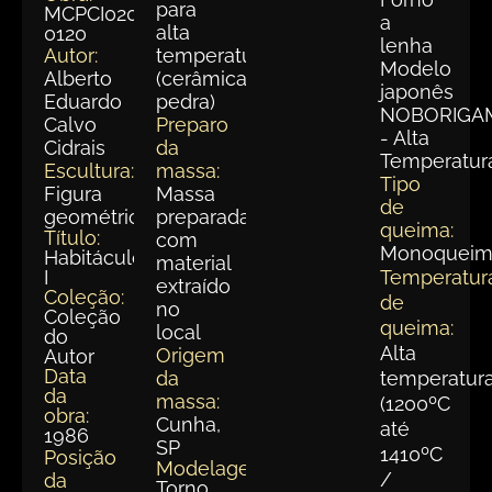
para
MCPCI020-
a
alta
0120
lenha
Autor:
temperatura
Modelo
Alberto
(cerâmica
japonês
Eduardo
pedra)
NOBORIGA
Calvo
Preparo
- Alta
Cidrais
da
Temperatur
Escultura:
massa:
Tipo
Figura
Massa
de
geométrica
preparada
queima:
Título:
com
Monoqueim
Habitáculo
material
I
Temperatur
extraído
Coleção:
de
no
Coleção
queima:
local
do
Alta
Origem
Autor
Data
da
temperatur
da
massa:
(1200ºC
obra:
Cunha,
até
1986
SP
1410ºC
Posição
Modelagem:
/
da
Torno