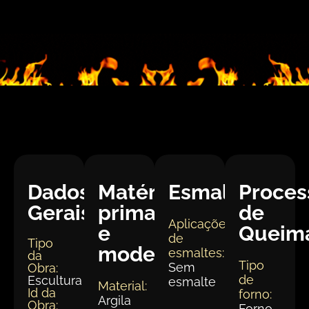
Dados
Matéria
Esmaltação
Proces
Gerais:
prima
de
Aplicações
e
Queim
de
Tipo
modelagem
esmaltes:
da
Tipo
Sem
Obra:
de
Escultura
esmalte
Material:
Id da
forno:
Argila
Obra:
Forno