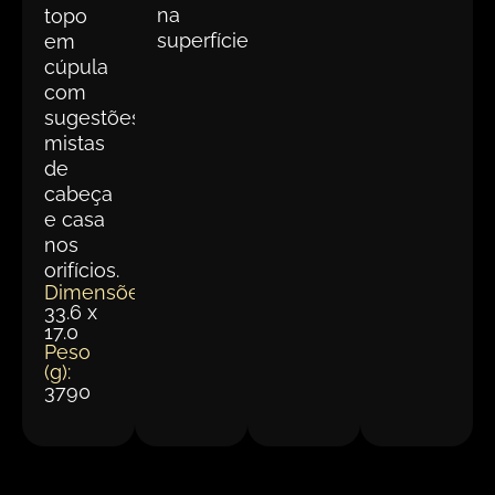
na
topo
superfície
em
cúpula
com
sugestões
mistas
de
cabeça
e casa
nos
orifícios.
Dimensões(cm):
33.6 x
17.0
Peso
(g):
3790