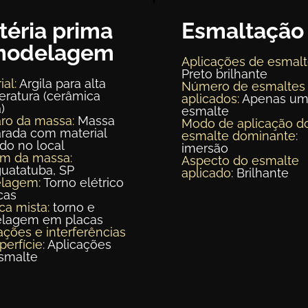
téria prima
Esmaltação
modelagem
Aplicações de esmalt
Preto brilhante
ial:
Argila para alta
Número de esmaltes
ratura (cerâmica
aplicados:
Apenas u
)
esmalte
ro da massa:
Massa
Modo de aplicação d
rada com material
esmalte dominante:
ído no local
imersão
em da massa:
Aspecto do esmalte
uatatuba, SP
aplicado:
Brilhante
lagem:
Torno elétrico
cas
ca mista:
torno e
lagem em placas
ações e interferências
perfície:
Aplicações
smalte