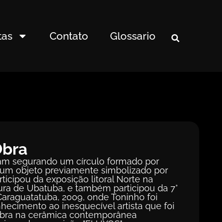
tas
Contato
Glossario
Obra
m segurando um círculo formado por
 um objeto previamente simbolizado por
ticipou da exposição litoral Norte na
ura de Ubatuba, e também participou da 7°
araguatatuba, 2009, onde Toninho foi
cimento ao inesquecível artista que foi
 obra na cerâmica contemporânea