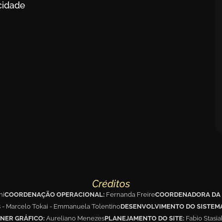
acidade
Créditos
hi
COORDENAÇÃO OPERACIONAL:
Fernanda Freire
COORDENADORA DA 
s - Marcelo Tokai - Emmanuela Tolentino
DESENVOLVIMENTO DO SISTEM
NER GRÁFICO:
Aureliano Menezes
PLANEJAMENTO DO SITE:
Fabio Stasi