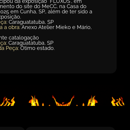
rticipou da exposição "FLUXOS", em
ento do site do MeCC, na Casa do
025 em Cunha, SP., além de ter sido a
xposição.
ça:
Caraguatatuba, SP
a a obra:
Anexo Atelier Mieko e Mário,
te catalogação
ça:
Caraguatatuba, SP
da Peça:
Ótimo estado.