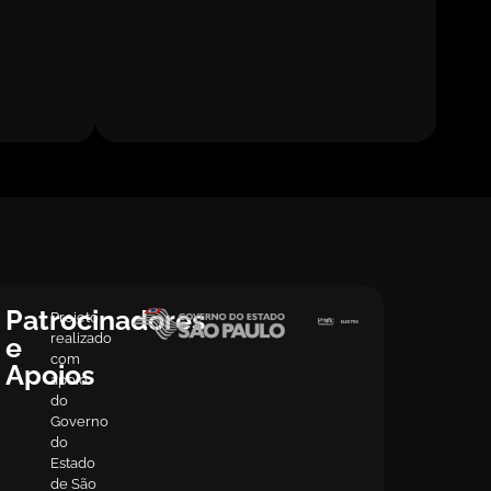
Patrocinadores
Projeto
realizado
e
com
Apoios
apoio
do
Governo
do
Estado
de São