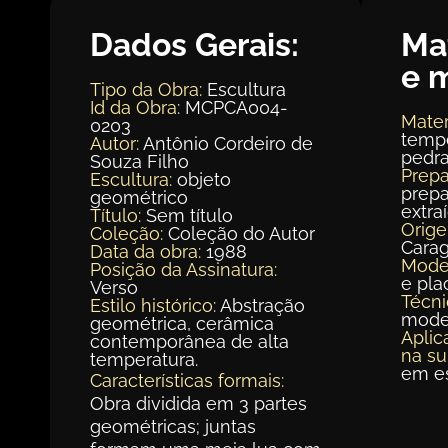
Dados Gerais:
Ma
e 
Tipo da Obra:
Escultura
Id da Obra:
MCPCA004-
Mater
0203
tempe
Autor:
Antônio Cordeiro de
pedra
Souza Filho
Prepa
Escultura:
objeto
prepa
geométrico
extra
Título:
Sem título
Orig
Coleção:
Coleção do Autor
Carag
Data da obra:
1988
Mode
Posição da Assinatura:
e pla
Verso
Técni
Estilo histórico:
Abstração
mode
geométrica, cerâmica
Aplic
contemporânea de alta
na su
temperatura.
em e
Características formais:
Obra dividida em 3 partes
geométricas; juntas