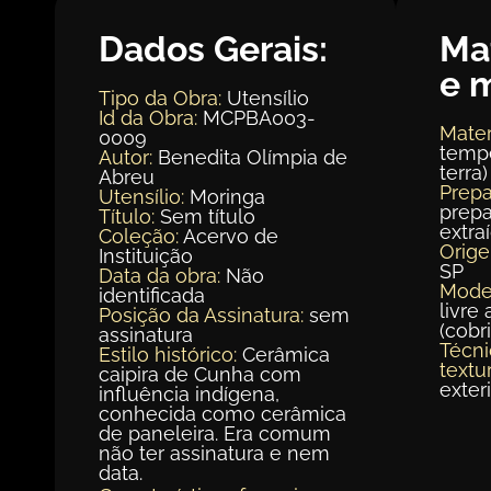
Dados Gerais:
Ma
e 
Tipo da Obra:
Utensílio
Id da Obra:
MCPBA003-
Mater
0009
tempe
Autor:
Benedita Olímpia de
terra)
Abreu
Prepa
Utensílio:
Moringa
prepa
Título:
Sem título
extra
Coleção:
Acervo de
Orig
Instituição
SP
Data da obra:
Não
Mode
identificada
livre 
Posição da Assinatura:
sem
(cobr
assinatura
Técni
Estilo histórico:
Cerâmica
textur
caipira de Cunha com
exter
influência indígena,
conhecida como cerâmica
de paneleira. Era comum
não ter assinatura e nem
data.