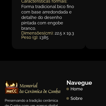
Características formais:
Forma tradicional bico fino
com base arredondada e
detalhe do desenho
pintada com engobe
branco.
Dimensões(cm):
22.5 x 19.3
Peso (g):
1385
Navegue
Home
Sobre
Preservando a tradição cerâmica
de Cunha com um acervo digital