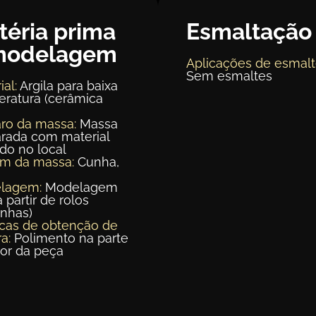
téria prima
Esmaltação
modelagem
Aplicações de esmalt
Sem esmaltes
ial:
Argila para baixa
ratura (cerâmica
ro da massa:
Massa
rada com material
ído no local
em da massa:
Cunha,
lagem:
Modelagem
a partir de rolos
inhas)
cas de obtenção de
a:
Polimento na parte
ior da peça