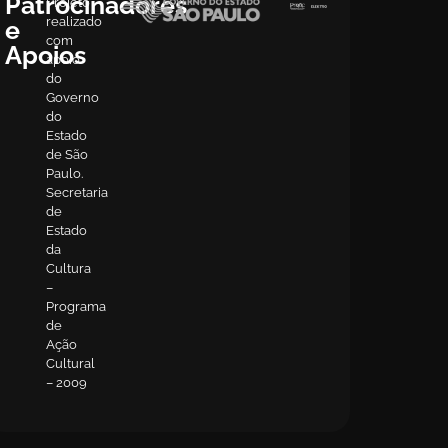
Patrocinadores
Projeto
realizado
e
com
Apoios
apoio
do
Governo
do
Estado
de São
Paulo.
Secretaria
de
Estado
da
Cultura
–
Programa
de
Ação
Cultural
– 2009