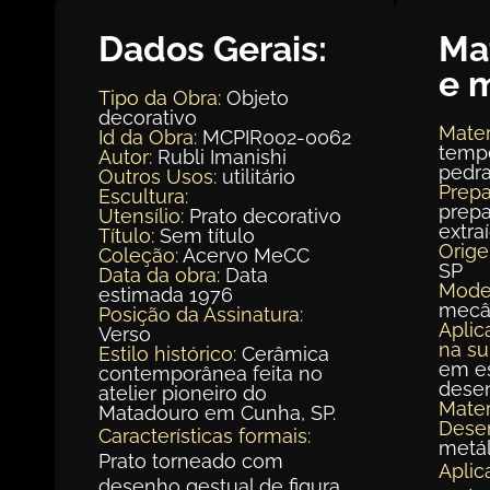
Dados Gerais:
Ma
e 
Tipo da Obra:
Objeto
decorativo
Mater
Id da Obra:
MCPIR002-0062
tempe
Autor:
Rubli Imanishi
pedra
Outros Usos:
utilitário
Prepa
Escultura:
prepa
Utensílio:
Prato decorativo
extra
Título:
Sem título
Orig
Coleção:
Acervo MeCC
SP
Data da obra:
Data
Mode
estimada 1976
mecâ
Posição da Assinatura:
Aplic
Verso
na su
Estilo histórico:
Cerâmica
em es
contemporânea feita no
dese
atelier pioneiro do
Mater
Matadouro em Cunha, SP.
Dese
Características formais:
metál
Prato torneado com
Aplic
desenho gestual de figura