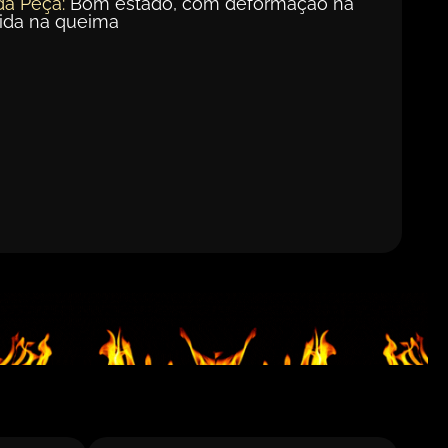
da Peça:
Bom estado, com deformação na
rida na queima