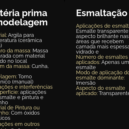
téria prima
Esmaltação
modelagem
Aplicações de esmalt
Esmalte transparente
ial:
Argila para
aspecto brilhante nas
ratura (cerâmica
áreas que recebem
)
camada mais espess
ro da massa:
Massa
vidrado e
rada com material
Número de esmaltes
ído no local
aplicados:
Apenas u
em da massa:
Cunha,
esmalte
Modo de aplicação d
lagem:
Torno
esmalte dominante:
nico (manual)
Imersão
ações e interferências
Aspecto do esmalte
perfície:
aplicações
aplicado:
Transparent
malte e pintura e
nho
ial de Pintura ou
nho:
Com óxidos
icos
ações em outros