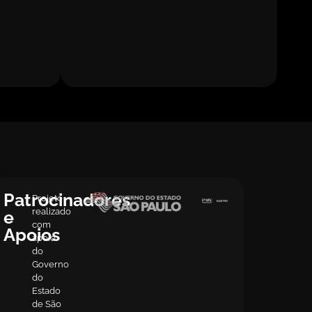
Patrocinadores
Projeto
realizado
e
com
Apoios
apoio
do
Governo
do
Estado
de São