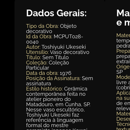
Dados Gerais:
Ma
e 
Tipo da Obra:
Objeto
decorativo
Mater
Id da Obra:
MCPUT028-
tempe
0040
pedra
Autor:
Toshiyuki Ukeseki
Prepa
Utensílio:
Vaso decorativo
prepa
Título:
Sem Título
extra
Coleção:
Coleção
Orig
Particular
SP
Data da obra:
1976
Mode
Posição da Assinatura:
Sem
livre 
assinatura
(cobr
Estilo histórico:
Cerâmica
Aplic
contemporânea feita no
na su
atelier pioneiro do
de en
Matadouro, em Cunha, SP.
relev
Nesse vaso escultórico,
Mater
Toshiyuki Ukeseki faz
Dese
referência à linguagem
Técni
formal do mestre
textur