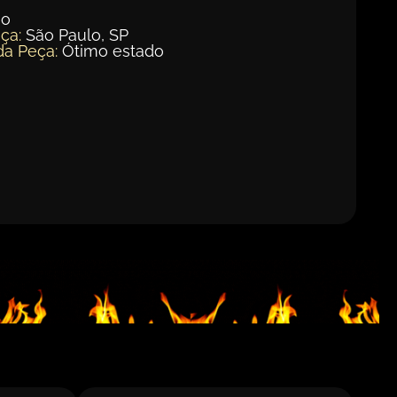
ão
ça:
São Paulo, SP
da Peça:
Ótimo estado