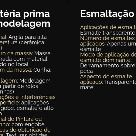
téria prima
Esmaltação
modelagem
Aplicações de esmalt
Esmalte transparente
ial:
Argila para alta
Número de esmaltes
ratura (cerâmica
aplicados:
Apenas u
)
esmalte
ro da massa:
Massa
Modo de aplicação d
rada com material
esmalte dominante:
ído no local
Derramamento sobre
em da massa:
Cunha,
peça
Aspecto do esmalte
lagem:
Modelagem
aplicado:
Transparent
a partir de rolos
mate
inhas)
ações e interferências
perfície:
aplicações
gobe, esmalte e alto
o
ial de Pintura ou
nho:
com engobe
cas de obtenção de
a:
Texturas obtidas