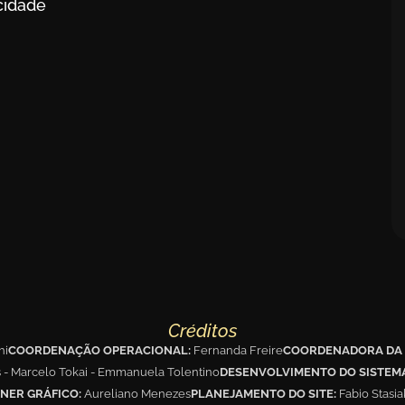
acidade
Créditos
hi
COORDENAÇÃO OPERACIONAL:
Fernanda Freire
COORDENADORA DA 
s - Marcelo Tokai - Emmanuela Tolentino
DESENVOLVIMENTO DO SISTEM
NER GRÁFICO:
Aureliano Menezes
PLANEJAMENTO DO SITE:
Fabio Stasi