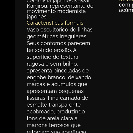
ceramista japones Kawai
com 
Kanjirou, representante do
acúm
movimento modernista
japonês.
Características formais:
Vaso escultórico de linhas
geométricas irregulares.
Seus contornos parecem
ter sofrido erosão. A
superfície de textura
rugosa e sem brilho,
apresenta pinceladas de
engobe branco, deixando
marcas e acúmulos que
apresentam pequenas
fissuras. Fina camada de
esmalte transparente
acobreado, produzindo
tons de areia clara a
marrons terrosos que
reforçam sua aparência