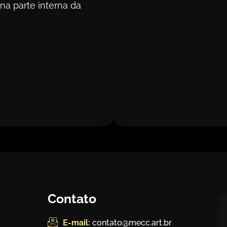
 na parte interna da
Contato
E-mail:
contato@mecc.art.br