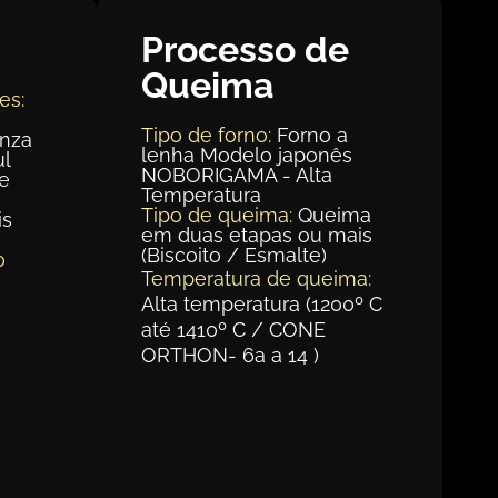
Processo de
Queima
es:
Tipo de forno:
Forno a
inza
lenha Modelo japonês
ul
NOBORIGAMA - Alta
te
Temperatura
Tipo de queima:
Queima
is
em duas etapas ou mais
(Biscoito / Esmalte)
o
Temperatura de queima:
Alta temperatura (1200º C
até 1410º C / CONE
ORTHON- 6a a 14 )