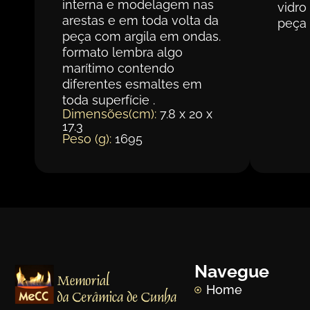
interna e modelagem nas
vidro
arestas e em toda volta da
peça
peça com argila em ondas.
formato lembra algo
marítimo contendo
diferentes esmaltes em
toda superfície .
Dimensões(cm):
7.8 x 20 x
17.3
Peso (g):
1695
Navegue
Home