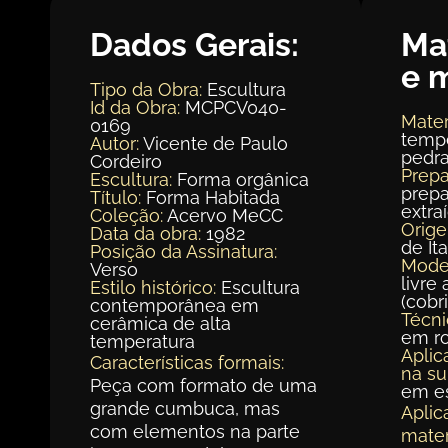
Dados Gerais:
Ma
e 
Tipo da Obra:
Escultura
Id da Obra:
MCPCV040-
Mater
0169
tempe
Autor:
Vicente de Paulo
pedra
Cordeiro
Prepa
Escultura:
Forma orgânica
prepa
Título:
Forma Habitada
extra
Coleção:
Acervo MeCC
Orig
Data da obra:
1982
de It
Posição da Assinatura:
Mode
Verso
livre 
Estilo histórico:
Escultura
(cobr
contemporânea em
Técni
cerâmica de alta
em r
temperatura
Aplic
Características formais:
na su
Peça com formato de uma
em e
grande cumbuca, mas
Aplic
com elementos na parte
mater