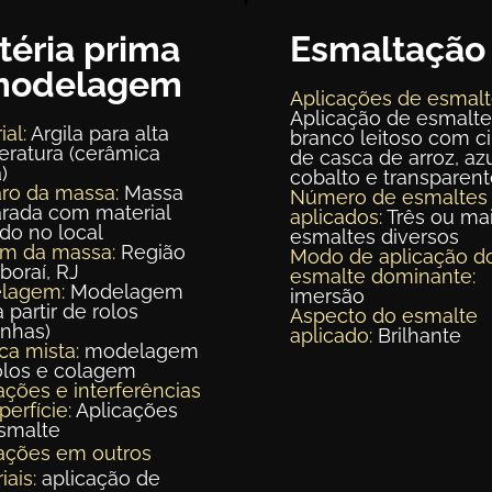
téria prima
Esmaltação
modelagem
Aplicações de esmalt
Aplicação de esmalte
ial:
Argila para alta
branco leitoso com c
ratura (cerâmica
de casca de arroz, az
)
cobalto e transparen
ro da massa:
Massa
Número de esmaltes
rada com material
aplicados:
Três ou ma
ído no local
esmaltes diversos
em da massa:
Região
Modo de aplicação d
aboraí, RJ
esmalte dominante:
lagem:
Modelagem
imersão
a partir de rolos
Aspecto do esmalte
inhas)
aplicado:
Brilhante
ca mista:
modelagem
olos e colagem
ações e interferências
perfície:
Aplicações
smalte
ações em outros
iais:
aplicação de