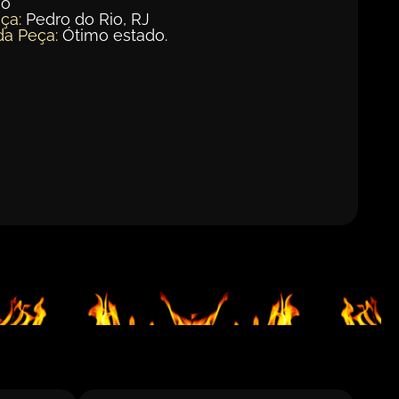
ão
ça:
Pedro do Rio, RJ
da Peça:
Ótimo estado.