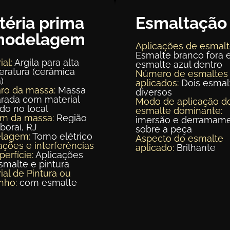
téria prima
Esmaltação
modelagem
Aplicações de esmalt
Esmalte branco fora 
ial:
Argila para alta
esmalte azul dentro
ratura (cerâmica
Número de esmaltes
)
aplicados:
Dois esmal
ro da massa:
Massa
diversos
rada com material
Modo de aplicação d
ído no local
esmalte dominante:
em da massa:
Região
imersão e derramam
aboraí, RJ
sobre a peça
lagem:
Torno elétrico
Aspecto do esmalte
ações e interferências
aplicado:
Brilhante
perfície:
Aplicações
malte e pintura
ial de Pintura ou
nho:
com esmalte