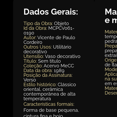
Dados Gerais:
Ma
e 
Tipo da Obra:
Objeto
Id da Obra:
MCPCV061-
Mater
0190
tempe
Autor:
Vicente de Paulo
pedra
Cordeiro
Prepa
Outros Usos:
Utilitário
prepa
decorativo
extra
Utensílio:
Vaso decorativo
Orig
Título:
Sem título
de It
Coleção:
Acervo MeCC
Mode
Data da obra:
1989
Aplic
Posição da Assinatura:
na su
Verso
em es
Estilo histórico:
Clássico
Mater
oriental, cerâmica
Dese
contemporânea de alta
temperatura
Características formais:
Forma de base pequena,
cintura fina e bojo