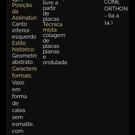
CONE
livre a
Posição
partir
ORTHON
da
de
- 6a a
Assinatura:
placas
14 )
Canto
Técnica
mista:
inferior
colagem
esquerdo
de
Estilo
placas
histórico:
planas
Geometrismo
e
abstrato
onduladas
Características
formais:
Vaso
em
forma
de
caixa,
sem
esmalte,
com