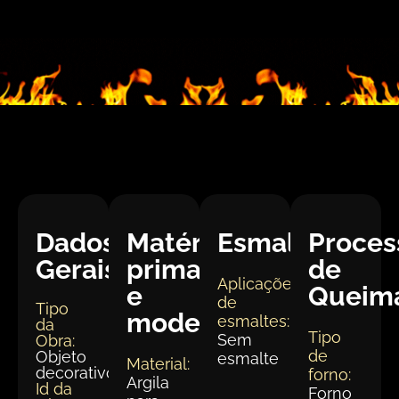
Dados
Matéria
Esmaltação
Proces
Gerais:
prima
de
Aplicações
e
Queim
de
Tipo
modelagem
esmaltes:
da
Tipo
Sem
Obra:
de
Objeto
esmalte
Material:
decorativo
forno:
Argila
Id da
Forno