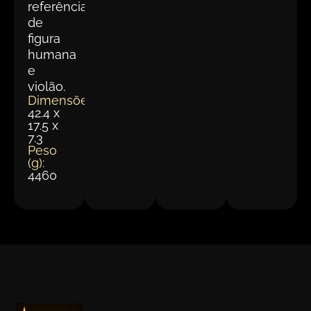
referências
de
figura
humana
e
violão.
Dimensões(cm):
42.4 x
17.5 x
7.3
Peso
(g):
4460