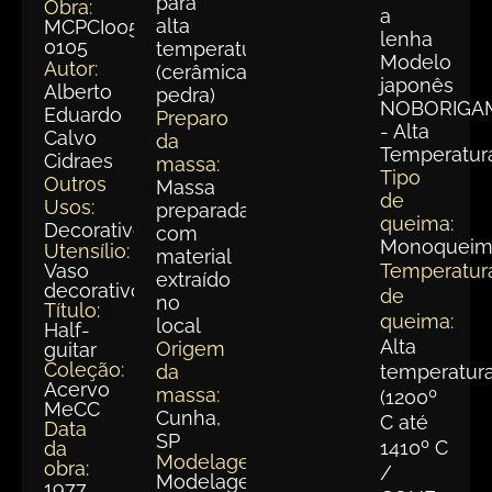
para
Obra:
a
alta
MCPCI005-
lenha
0105
temperatura
Modelo
Autor:
(cerâmica
japonês
Alberto
pedra)
NOBORIGA
Eduardo
Preparo
- Alta
Calvo
da
Temperatur
Cidraes
massa:
Tipo
Outros
Massa
de
Usos:
preparada
queima:
Decorativo
com
Monoqueim
Utensílio:
material
Vaso
Temperatur
extraído
decorativo
de
no
Título:
queima:
local
Half-
Alta
Origem
guitar
Coleção:
da
temperatur
Acervo
massa:
(1200º
MeCC
Cunha,
C até
Data
SP
1410º C
da
Modelagem:
obra:
/
Modelagem
1977