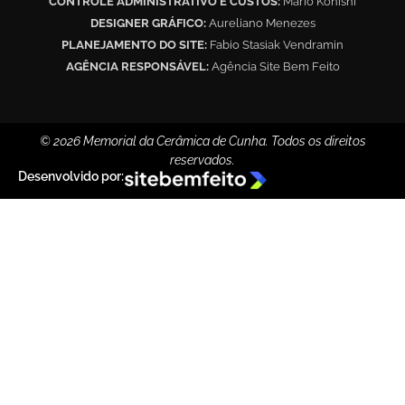
CONTROLE ADMINISTRATIVO E CUSTOS:
Mário Konishi
DESIGNER GRÁFICO:
Aureliano Menezes
PLANEJAMENTO DO SITE:
Fabio Stasiak Vendramin
AGÊNCIA RESPONSÁVEL:
Agência Site Bem Feito
© 2026 Memorial da Cerâmica de Cunha. Todos os direitos
reservados.
Desenvolvido por: