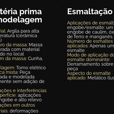
téria prima
Esmaltação
modelagem
Aplicações de esmalt
engobe/esmalte: um
ial:
Argila para alta
engobe de caulim, óx
ratura (cerâmica
de ferro e manganês.
)
Número de esmaltes
ro da massa:
Massa
aplicados:
Apenas u
rada com material
esmalte
ído no local
Modo de aplicação d
em da massa:
Cunha,
esmalte dominante:
Derramamento sobre
lagem:
Torno elétrico
peça
ca mista:
Peça
Aspecto do esmalte
eada e modelada
aplicado:
Metálico (lus
mente sem adição de
ações e interferências
perfície:
aplicações
gobe e alto relevo
ações em outros
iais:
deformações