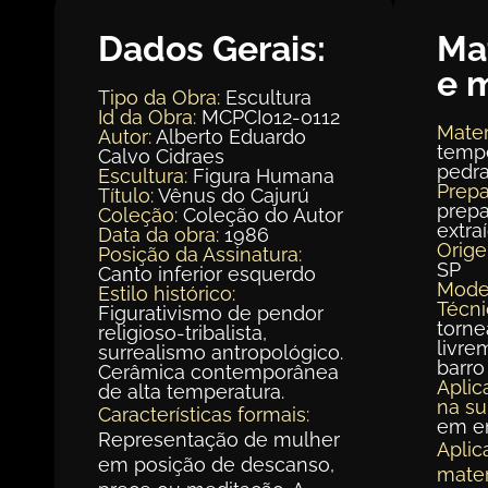
Dados Gerais:
Ma
e 
Tipo da Obra:
Escultura
Id da Obra:
MCPCI012-0112
Mater
Autor:
Alberto Eduardo
tempe
Calvo Cidraes
pedra
Escultura:
Figura Humana
Prepa
Título:
Vênus do Cajurú
prepa
Coleção:
Coleção do Autor
extra
Data da obra:
1986
Orig
Posição da Assinatura:
SP
Canto inferior esquerdo
Mode
Estilo histórico:
Técni
Figurativismo de pendor
torn
religioso-tribalista,
livre
surrealismo antropológico.
barro
Cerâmica contemporânea
Aplic
de alta temperatura.
na su
Características formais:
em en
Representação de mulher
Aplic
em posição de descanso,
mater