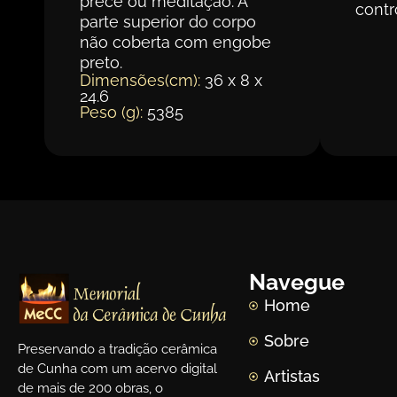
prece ou meditação. A
cont
parte superior do corpo
não coberta com engobe
preto.
Dimensões(cm):
36 x 8 x
24.6
Peso (g):
5385
Navegue
Home
Sobre
Preservando a tradição cerâmica
de Cunha com um acervo digital
Artistas
de mais de 200 obras, o