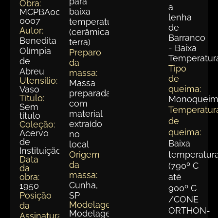
para
Obra:
a
baixa
MCPBA001-
lenha
0007
temperatura
de
Autor:
(cerâmica
Barranco
Benedita
terra)
- Baixa
Olímpia
Preparo
Temperatur
de
da
Tipo
Abreu
massa:
de
Utensílio:
Massa
queima:
Vaso
preparada
Título:
Monoqueim
com
Sem
Temperatur
material
título
de
extraído
Coleção:
queima:
Acervo
no
de
Baixa
local
Instituição
Origem
temperatur
Data
da
(790º C
da
massa:
obra:
até
Cunha,
1950
900º C
Posição
SP
/CONE
Modelagem:
da
ORTHON-
Modelagem
Assinatura: