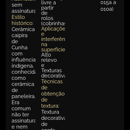
015a a
livre a
sem
partir
010a)
assinatura
de
Estilo
rolos
histórico:
(cobrinhas)
Aplicações
Cerâmica
e
caipira
interferências
de
na
Cunha
superfície:
com
Alto
influência
relevo
e
indígena,
Texturas
conhecida
decorativas
como
Técnicas
cerâmica
de
de
obtenção
paneleira.
de
Era
textura:
comum
Textura
não ter
decorativa
assinatura
de
e nem