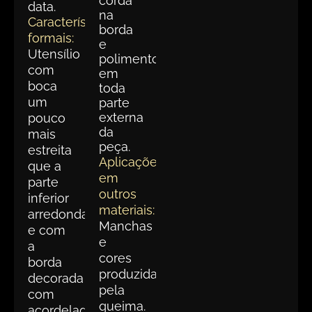
corda
data.
na
Características
borda
formais:
e
Utensílio
polimento
com
em
boca
toda
um
parte
externa
pouco
da
mais
peça.
estreita
Aplicações
que a
em
parte
outros
inferior
materiais:
arredondado;
Manchas
e com
e
a
cores
borda
produzidas
decorada
pela
com
queima.
acordelado.