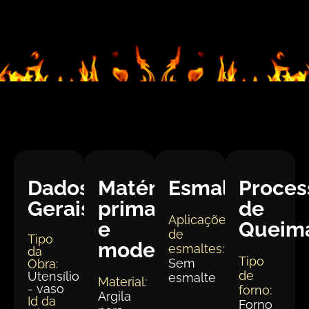
Dados
Matéria
Esmaltação
Proces
Gerais:
prima
de
Aplicações
e
Queim
de
Tipo
modelagem
esmaltes:
da
Tipo
Sem
Obra:
de
Utensílio
esmalte
Material:
- vaso
forno:
Argila
Id da
Forno