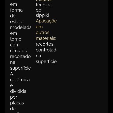
em
técnica
forma
de
sippiki
de
Aplicações
esfera
em
modelada
outros
em
materiais:
torno,
recortes
com
controlados
círculos
na
recortados
superfície
na
superfície.
A
cerâmica
é
dividida
por
placas
de