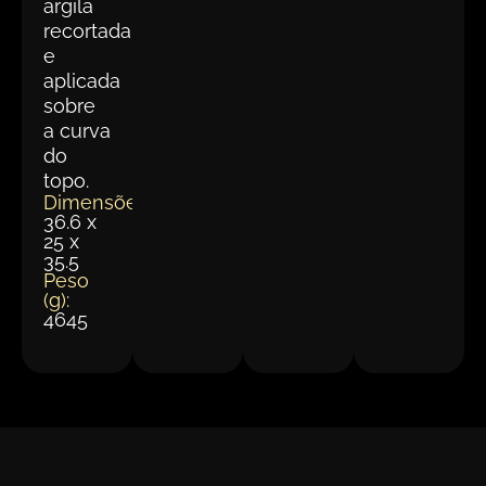
argila
recortada
e
aplicada
sobre
a curva
do
topo.
Dimensões(cm):
36.6 x
25 x
35.5
Peso
(g):
4645