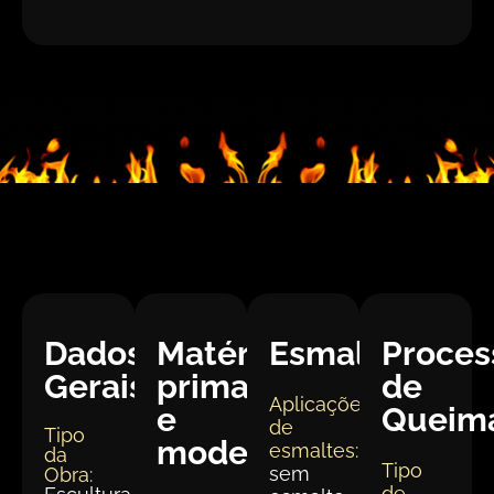
Dados
Matéria
Esmaltação
Proces
Gerais:
prima
de
Aplicações
e
Queim
de
Tipo
modelagem
esmaltes:
da
Tipo
sem
Obra:
de