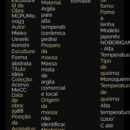
Escultura
esmalte
Material:
Id da
forno:
Argila
Obra:
Forno
para
MCPUM023-
a
alta
0093
lenha
Autor:
temperatura
Modelo
Mieko
(cerâmica
japonês
Ueseki
pedra)
NOBORIGA
Konishi
Preparo
- Alta
Escultura:
da
Temperatur
Forma
massa:
Tipo
abstrata
Massa
de
Título:
mista
queima:
Idéia
de
Monoqueim
Coleção:
argila
Acervo
Temperatur
comercial
MeCC
de
e local
Data
queima:
Origem
da
obra:
Alta
da
1988
massa:
temperatur
Posição
não
(1200°
da
identificada
C até
Assinatura:
Modelagem: