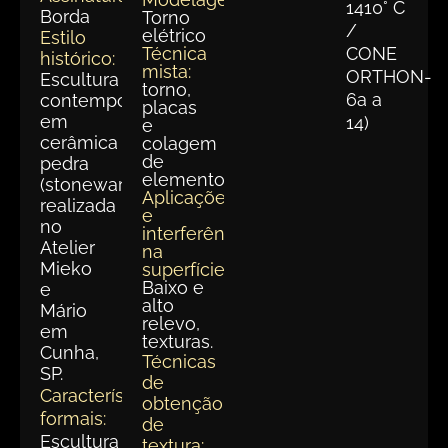
1410° C
Borda
Torno
/
elétrico
Estilo
Técnica
CONE
histórico:
mista:
ORTHON-
Escultura
torno,
6a a
contemporânea
placas
em
14)
e
cerâmica
colagem
de
pedra
elementos
(stoneware)
Aplicações
realizada
e
no
interferências
Atelier
na
Mieko
superfície:
Baixo e
e
alto
Mário
relevo,
em
texturas.
Cunha,
Técnicas
SP.
de
Características
obtenção
formais:
de
Escultura
textura: