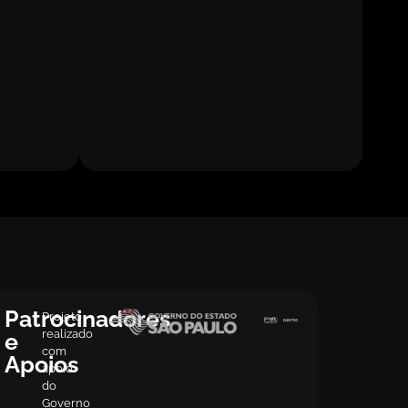
Patrocinadores
Projeto
realizado
e
com
Apoios
apoio
do
Governo