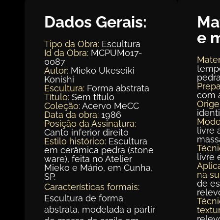
Dados Gerais:
Ma
e 
Tipo da Obra:
Escultura
Id da Obra:
MCPUM017-
Mater
0087
tempe
Autor:
Mieko Ukeseiki
pedra
Konishi
Prepa
Escultura:
Forma abstrata
com 
Título:
Sem título
Orig
Coleção:
Acervo MeCC
ident
Data da obra:
1986
Mode
Posição da Assinatura:
livre
Canto inferior direito
mass
Estilo histórico:
Escultura
Técni
em cerâmica pedra (stone
livre
ware), feita no Atelier
Aplic
Mieko e Mário, em Cunha,
na su
SP.
de es
Características formais:
relev
Escultura de forma
Técni
abstrata, modelada a partir
textur
relev