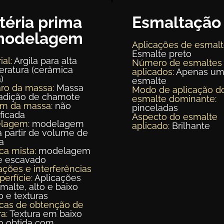
téria prima
Esmaltação
modelagem
Aplicações de esmalt
Esmalte preto
ial:
Argila para alta
Número de esmaltes
ratura (cerâmica
aplicados:
Apenas u
)
esmalte
ro da massa:
Massa
Modo de aplicação d
adição de chamote
esmalte dominante:
em da massa:
não
pinceladas
ificada
Aspecto do esmalte
lagem:
modelagem
aplicado:
Brilhante
 a partir de volume de
a
ca mista:
modelagem
 e escavado
ações e interferências
perfície:
Aplicações
malte, alto e baixo
o e texturas
cas de obtenção de
a:
Textura em baixo
o obtida com