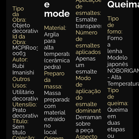
e
Queim
de
Tipo
modelagem
esmaltes:
da
Tipo
Esmalte
Obra:
de
Objeto
transparente
Material:
decorativo
forno:
Número
Argila
Id da
Forno
de
para
Obra:
a
esmaltes
alta
MCPIR003-
lenha
aplicados:
0063
temperatura
Modelo
Apenas
Autor:
(cerâmica
japonês
um
Rubi
pedra)
NOBORIGA
esmalte
Imanishi
Preparo
- Alta
Modo
Outros
da
Temperatur
de
Usos:
massa:
Tipo
aplicação
Utilitário
Massa
de
do
decorativo
preparada
queima:
esmalte
Utensílio:
com
Queima
Prato
dominante:
material
decorativo
em
Derramamento
extraído
Título:
duas
sobre
no
Sem
etapas
a peça
local
título
ou
Aspecto
Coleção:
Origem