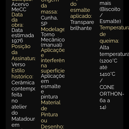
mais
do
Acervo
da
(Biscoito
MeCC
esmalte
massa:
Data
/
aplicado:
Cunha,
da
Esmalte)
Transparente
SP
obra:
Temperatur
brilhante
Modelagem:
Data
de
Torno
estimada
Mecânico
1976
queima:
(manual)
Posição
Alta
Aplicações
da
temperatur
e
Assinatura:
interferências
(1200°C
Verso
na
até
Estilo
superfície:
1410°C
Aplicações
histórico:
/
em
Cerâmica
esmalte
CONE
contemporânea
e
ORTHON-
feita
pintura
6a a
no
Material
atelier
14)
de
do
Pintura
Matadouro
ou
em
Desenho: