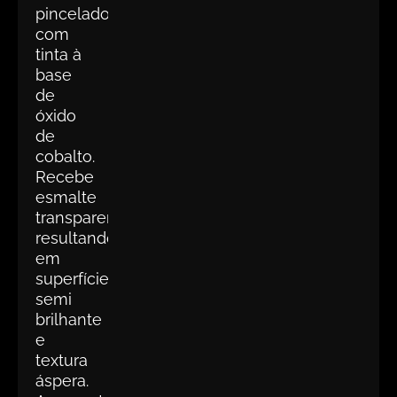
pincelados
com
tinta à
base
de
óxido
de
cobalto.
Recebe
esmalte
transparente,
resultando
em
superfície
semi
brilhante
e
textura
áspera.