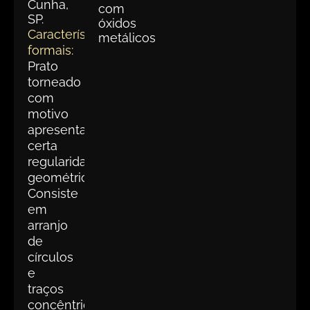
Cunha,
com
SP.
óxidos
Características
metálicos
formais:
Prato
torneado
com
motivo
apresentado
certa
regularidade
geométrica.
Consiste
em
arranjo
de
círculos
e
traços
concêntricos,