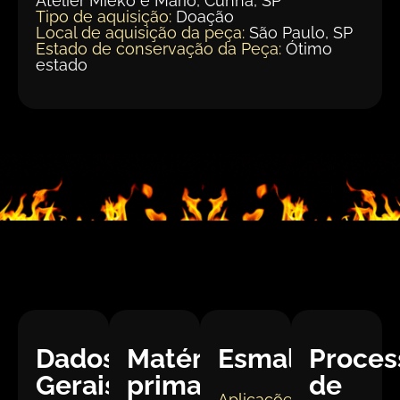
Atelier Mieko e Mario, Cunha, SP
Tipo de aquisição:
Doação
Local de aquisição da peça:
São Paulo, SP
Estado de conservação da Peça:
Ótimo
estado
Dados
Matéria
Esmaltação
Proces
Gerais:
prima
de
Aplicações