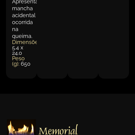
Apresenta
mancha
acidental
ocorrida
na
queima.
Dimensões(cm):
5.4 x
24.0
Peso
(g):
650