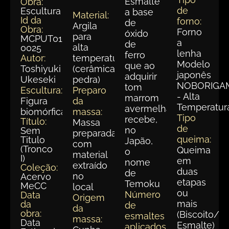
Esmalte
Obra:
de
Escultura
a base
Material:
Id da
forno:
de
Argila
Obra:
Forno
óxido
para
MCPUT013-
a
de
alta
0025
lenha
ferro
Autor:
temperatura
Modelo
que ao
Toshiyuki
(cerâmica
japonês
adquirir
Ukeseki
pedra)
NOBORIGA
tom
Escultura:
Preparo
- Alta
marrom
Figura
da
Temperatur
avermelhado
biomórfica
massa:
Tipo
recebe,
Título:
Massa
de
no
Sem
preparada
queima:
Titulo
Japão,
com
(Tronco
Queima
o
material
I)
em
nome
extraído
Coleção:
duas
de
no
Acervo
etapas
Temoku
MeCC
local
ou
Número
Data
Origem
mais
da
de
da
obra:
(Biscoito/
esmaltes
massa:
Data
Esmalte)
aplicados: