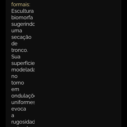
formais:
Escultura
biomorfa
sugerindo
uma
secação
de
tronco.
Sua
superfície
modelada
no
torno
em
ondulações
uniformes
evoca
a
rugosidade