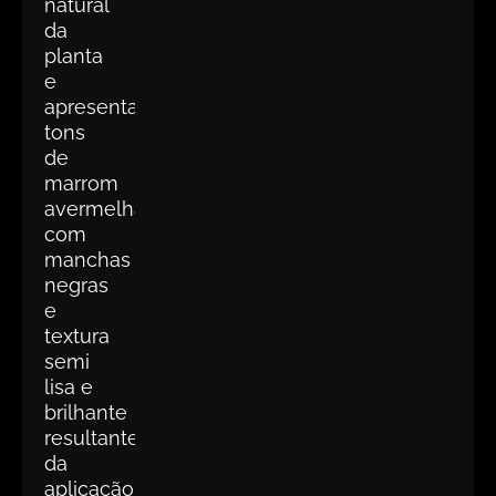
natural
da
planta
e
apresenta
tons
de
marrom
avermelhado
com
manchas
negras
e
textura
semi
lisa e
brilhante
resultantes
da
aplicação