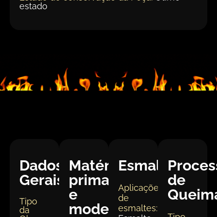
estado
Dados
Matéria
Esmaltação
Proces
Gerais:
prima
de
Aplicações
e
Queim
de
Tipo
modelagem
esmaltes:
da
Tipo