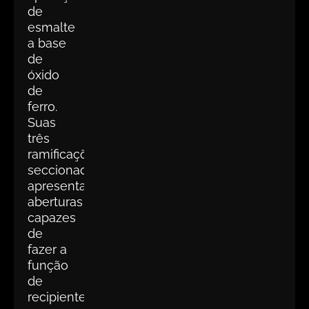
de
esmalte
a base
de
óxido
de
ferro.
Suas
três
ramificações
seccionadas
apresentam
aberturas
capazes
de
fazer a
função
de
recipiente