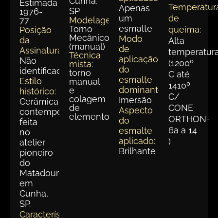
Cunha,
Estimada
Temperatur
Apenas
SP
1976-
um
de
77
Modelagem:
esmalte
Torno
queima:
Posição
Mecânico
Modo
da
Alta
(manual)
de
Assinatura:
temperatur
Técnica
aplicação
Não
(1200º
mista:
do
identificada
torno
C até
esmalte
Estilo
manual
1410º
dominante:
e
histórico:
C/
colagem
Imersão
Cerâmica
de
CONE
Aspecto
contemporânea
elementos
ORTHON-
do
feita
6a a 14
esmalte
no
aplicado:
)
atelier
Brilhante
pioneiro
do
Matadouro,
em
Cunha,
SP.
Características