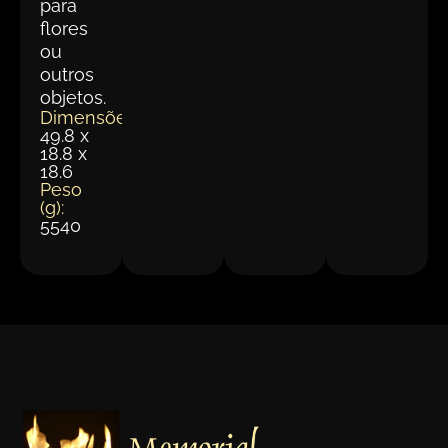
para
flores
ou
outros
objetos.
Dimensões(cm):
49.8 x
18.8 x
18.6
Peso
(g):
5540