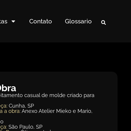
tas
Contato
Glossario
Obra
eitamento casual de molde criado para
ça:
Cunha, SP
a a obra:
Anexo Atelier Mieko e Mario,
ão
ça:
São Paulo, SP