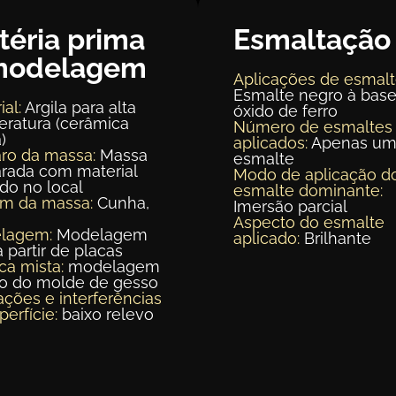
téria prima
Esmaltação
modelagem
Aplicações de esmalt
Esmalte negro à bas
ial:
Argila para alta
óxido de ferro
ratura (cerâmica
Número de esmaltes
)
aplicados:
Apenas u
ro da massa:
Massa
esmalte
rada com material
Modo de aplicação d
ído no local
esmalte dominante:
em da massa:
Cunha,
Imersão parcial
Aspecto do esmalte
lagem:
Modelagem
aplicado:
Brilhante
a partir de placas
ca mista:
modelagem
ro do molde de gesso
ações e interferências
perfície:
baixo relevo