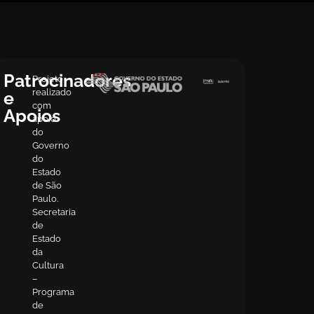
Patrocinadores
Projeto
realizado
e
com
Apoios
apoio
do
Governo
do
Estado
de São
Paulo.
Secretaria
de
Estado
da
Cultura
–
Programa
de