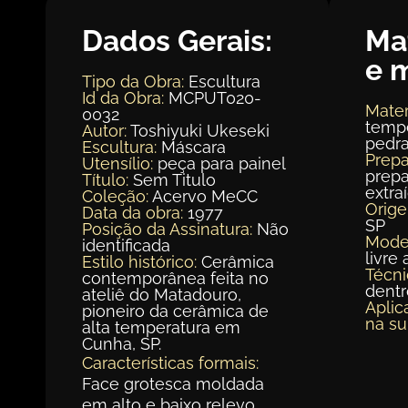
Dados Gerais:
Ma
e 
Tipo da Obra:
Escultura
Id da Obra:
MCPUT020-
Mater
0032
tempe
Autor:
Toshiyuki Ukeseki
pedra
Escultura:
Máscara
Prepa
Utensílio:
peça para painel
prepa
Título:
Sem Titulo
extra
Coleção:
Acervo MeCC
Orig
Data da obra:
1977
SP
Posição da Assinatura:
Não
Mode
identificada
livre 
Estilo histórico:
Cerâmica
Técni
contemporânea feita no
dent
ateliê do Matadouro,
Aplic
pioneiro da cerâmica de
na su
alta temperatura em
Cunha, SP.
Características formais:
Face grotesca moldada
em alto e baixo relevo