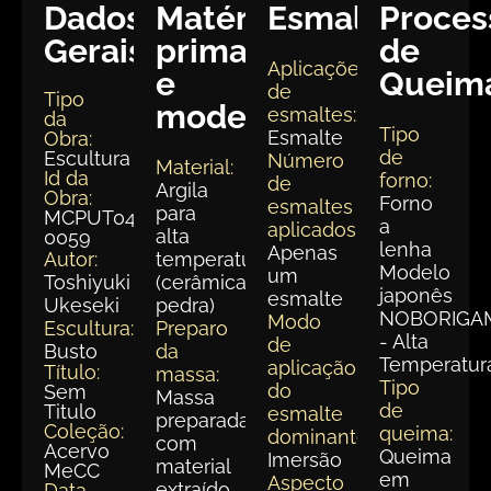
Dados
Matéria
Esmaltação
Proces
Gerais:
prima
de
Aplicações
e
Queim
de
Tipo
modelagem
esmaltes:
da
Tipo
Esmalte
Obra:
de
Escultura
Número
Material:
Id da
forno:
de
Argila
Obra:
Forno
esmaltes
para
MCPUT047-
a
aplicados:
alta
0059
lenha
Apenas
Autor:
temperatura
Modelo
um
Toshiyuki
(cerâmica
japonês
esmalte
Ukeseki
pedra)
NOBORIGA
Modo
Escultura:
Preparo
- Alta
de
Busto
da
Temperatur
aplicação
Título:
massa:
Tipo
do
Sem
Massa
de
Titulo
esmalte
preparada
Coleção:
queima:
dominante:
com
Acervo
Queima
Imersão
material
MeCC
em
Aspecto
extraído
Data