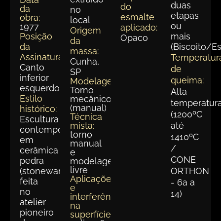
duas
do
da
no
etapas
esmalte
obra:
local
ou
1977
aplicado:
Origem
Posição
mais
Opaco
da
da
(Biscoito/E
massa:
Assinatura:
Temperatur
Cunha,
Canto
de
SP
inferior
queima:
Modelagem:
esquerdo
Torno
Alta
Estilo
mecânico
temperatur
(manual)
histórico:
(1200ºC
Técnica
Escultura
mista:
até
contemporânea
torno
1410ºC
em
manual
/
cerâmica
e
CONE
pedra
modelagem
livre
(stoneware),
ORTHON
Aplicações
feita
- 6a a
e
no
14)
interferências
atelier
na
pioneiro
superfície: