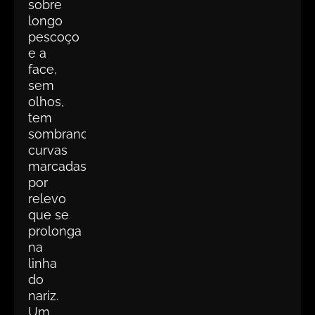
sobre
longo
pescoço
e a
face,
sem
olhos,
tem
sombrancelhas
curvas
marcadas
por
relevo
que se
prolonga
na
linha
do
nariz.
Um