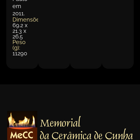
em
2011.
Dimensões(cm):
69.2 x
21.3 x
26.5
Peso
(g):
11290