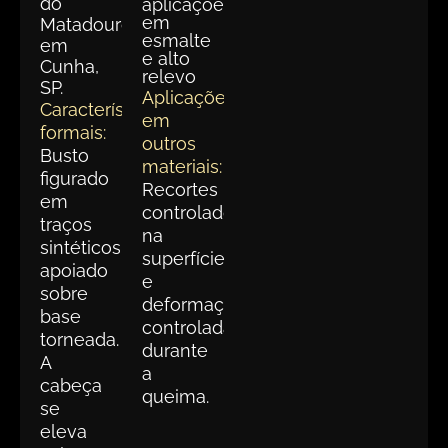
do
aplicações
em
Matadouro
esmalte
em
e alto
Cunha,
relevo
SP.
Aplicações
Características
em
formais:
outros
Busto
materiais:
figurado
Recortes
em
controlados
traços
na
sintéticos,
superfície
apoiado
e
sobre
deformações
base
controladas
torneada.
durante
A
a
cabeça
queima.
se
eleva