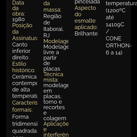
pinceladas
Data
da
temperatur
Aspecto
da
massa:
(1200ºC
obra:
do
Região
até
1980
esmalte
de
14109C
Posição
aplicado:
Itaboraí,
/
da
Brilhante
RJ
Assinatura:
CONE
Modelagem:
Canto
ORTHON-
Modelagem
inferior
livre a
6 a 14)
direito
partir
de
Estilo
placas
histórico:
Técnica
Cerâmica
mista:
contemporânea
modelagem
de alta
em
temperatura.
placas,
torno e
Características
recortes
formais:
e
Forma
colagem
tridimensional
Aplicações
e
quadrada,
interferências