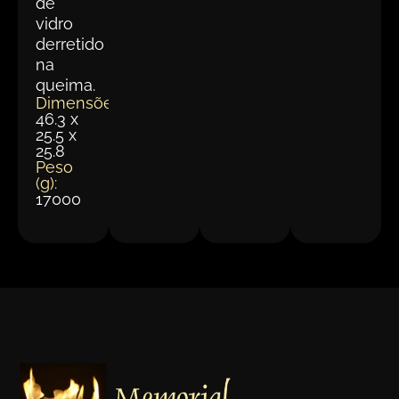
de
vidro
derretido
na
queima.
Dimensões(cm):
46.3 x
25.5 x
25.8
Peso
(g):
17000