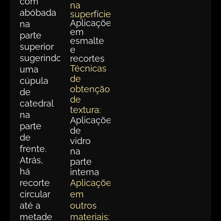
com
na
abóbada
superfície:
Aplicações
na
em
parte
esmalte
superior
e
sugerindo
recortes
Técnicas
uma
de
cúpula
obtenção
de
de
catedral
textura:
na
Aplicações
parte
de
de
vidro
frente.
na
Atrás,
parte
há
interna
recorte
Aplicações
circular
em
até a
outros
metade
materiais: