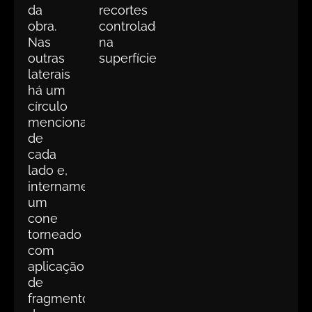
da
recortes
obra.
controlados
Nas
na
outras
superfície
laterais
há um
círculo
mencionado
de
cada
lado e,
internamente,
um
cone
torneado
com
aplicação
de
fragmentos