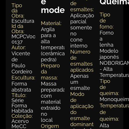
e
Queim
de
Tipo
modelagem
esmaltes:
da
Tipo
Aplicação
Obra:
de
Escultura
parcial
Material:
Id da
forno:
somente
Argila
Obra:
Forno
no
para a
MCPCV008-
a
cone
alta
0137
lenha
interno
Autor:
temperatura
Modelo
Número
Vicente
(cerâmica
japonês
de
de
pedra)
NOBORIGA
esmaltes
Paulo
Preparo
- Alta
aplicados:
Cordeiro
da
Temperatur
Apenas
Escultura:
massa:
Tipo
um
Forma
Massa
de
esmalte
abstrata
preparada
queima:
Modo
Título:
com
Monoqueim
de
Série
material
Forma
Temperatur
aplicação
extraído
Habitada
do
de
no
Coleção:
esmalte
queima:
local
Acervo
dominante:
Alta
Origem
MeCC