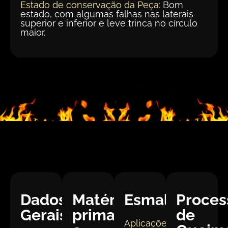
Estado de conservação da Peça:
Bom
estado, com algumas falhas nas laterais
superior e inferior e leve trinca no círculo
maior.
Dados
Matéria
Esmaltação
Proces
Gerais:
prima
de
Aplicações