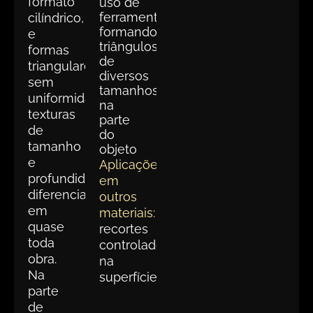
formato
uso de
ferramenta,
cilíndrico,
formando
e
triângulos
formas
de
triangulares
diversos
sem
tamanhos
uniformidade,
na
texturas
parte
de
do
tamanho
objeto
e
Aplicações
profundidade
em
diferenciados
outros
em
materiais:
quase
recortes
toda
controlados
obra.
na
Na
superfície
parte
de