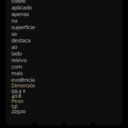
cobre,
aplicado
apenas
na
superfície,
se
destaca
ao
lado
relevo
com
mais
evidência.
Dimensões(cm):
99.4 x
40.8
Peso
(g):
22500