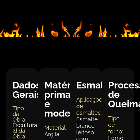
Dados
Matéria
Esmaltação
Proces
Gerais:
prima
de
Aplicações
e
Queim
de
Tipo
modelagem
esmaltes:
da
Tipo
Esmalte
Obra:
de
Escultura
branco
Material:
Id da
forno:
leitoso
Argila
Obra:
Forno
com