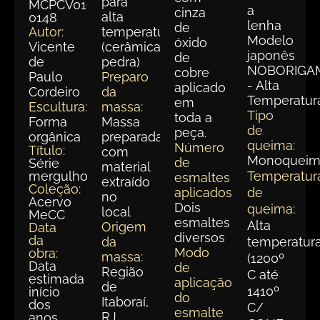
para
MCPCV019-
a
cinza
alta
0148
lenha
de
Autor:
temperatura
Modelo
óxido
Vicente
(cerâmica
japonês
de
de
pedra)
NOBORIGA
cobre
Paulo
Preparo
- Alta
aplicado
Cordeiro
da
Temperatur
em
Escultura:
massa:
Tipo
toda a
Forma
Massa
de
peça.
orgânica
preparada
queima:
Número
Título:
com
Monoqueim
de
Série
material
mergulho
Temperatur
esmaltes
extraído
Coleção:
aplicados:
de
no
Acervo
Dois
queima:
local
MeCC
esmaltes
Alta
Origem
Data
diversos
da
da
temperatur
Modo
obra:
massa:
(1200º
Data
de
Região
C até
estimada
aplicação
de
1410º
início
do
Itaboraí,
dos
C/
esmalte
RJ
anos