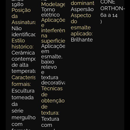
CONE
dominante:
1980
Modelagem:
ORTHON-
Aspersão
Torno
Posição
elétrico
6a a 14
Aspecto
da
Aplicações
do
)
Assinatura:
e
esmalte
Não
interferências
aplicado:
identificada
na
Brilhante
Estilo
superfície:
Aplicações
histórico:
em
Cerâmica
esmalte,
contemporânea
baixo
de alta
relevo
temperatura.
e
Características
textura
decorativa
formais:
Técnicas
Escultura
de
torneada
obtenção
da
de
série
textura:
mergulho
Textura
com
com