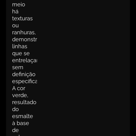
meio
há
texturas
ou
ranhuras,
demonstrando
linhas
que se
entrelaçam
sem
definição
específica.
A cor
verde,
resultado
do
esmalte
à base
de