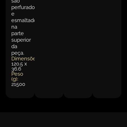
são
perfurados
e
esmaltados
na
parte
superior
da
peça.
Dimensões(cm):
120.5 x
36.6
Peso
(g):
21500