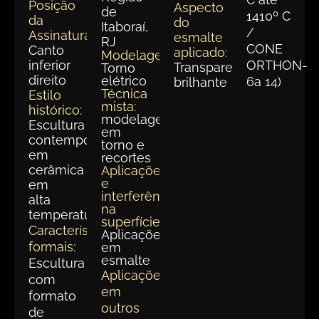
Posição
Aspecto
de
1410º C
da
do
Itaboraí,
/
Assinatura:
esmalte
RJ
CONE
Canto
aplicado:
Modelagem:
inferior
ORTHON-
Transparente
Torno
direito
elétrico
6a 14)
brilhante
Técnica
Estilo
mista:
histórico:
modelagem
Escultura
em
contemporânea
torno e
em
recortes
cerâmica
Aplicações
e
em
interferências
alta
na
temperatura.
superfície:
Características
Aplicações
formais:
em
esmalte
Escultura
Aplicações
com
em
formato
outros
de