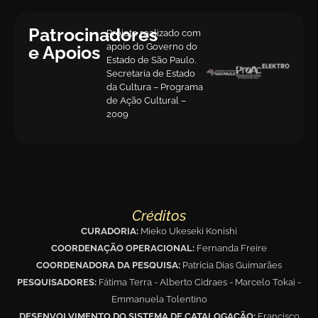
Patrocinadores
Projeto realizado com
apoio do Governo do
e Apoios
Estado de São Paulo.
Secretaria de Estado
da Cultura – Programa
de Ação Cultural –
2009
Créditos
CURADORIA:
Mieko Ukeseki Konishi
COORDENAÇÃO OPERACIONAL:
Fernanda Freire
COORDENADORA DA PESQUISA:
Patrícia Dias Guimarães
PESQUISADORES:
Fátima Terra - Alberto Cidraes - Marcelo Tokai -
Emmanuela Tolentino
DESENVOLVIMENTO DO SISTEMA DE CATALOGAÇÃO:
Francisco