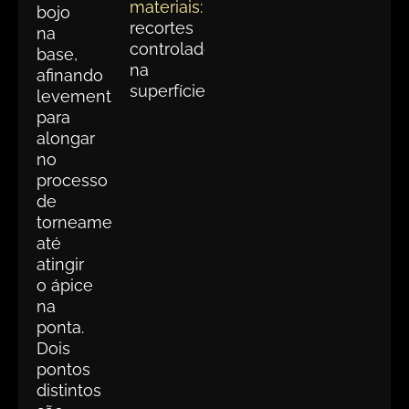
materiais:
bojo
recortes
na
controlados
base,
na
afinando
superfície
levemente
para
alongar
no
processo
de
torneamento
até
atingir
o ápice
na
ponta.
Dois
pontos
distintos