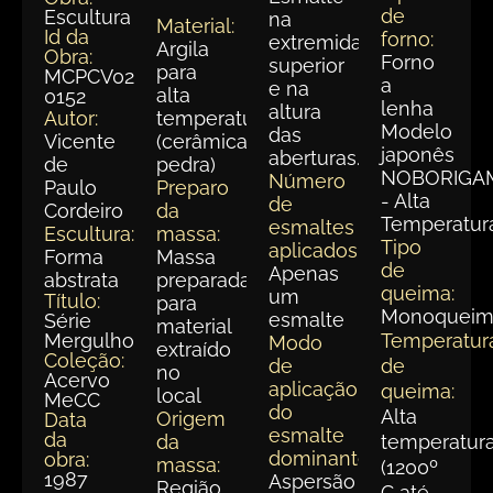
de
Escultura
na
Material:
Id da
forno:
extremidade
Argila
Obra:
Forno
superior
para
MCPCV023-
a
e na
alta
0152
lenha
altura
Autor:
temperatura
Modelo
das
Vicente
(cerâmica
japonês
aberturas.
de
pedra)
NOBORIGA
Número
Paulo
Preparo
- Alta
de
Cordeiro
da
Temperatur
esmaltes
Escultura:
massa:
Tipo
aplicados:
Forma
Massa
de
Apenas
abstrata
preparada
queima:
um
Título:
para
Monoqueim
esmalte
Série
material
Mergulho
Temperatur
Modo
extraído
Coleção:
de
de
no
Acervo
aplicação
queima:
local
MeCC
do
Alta
Origem
Data
esmalte
da
da
temperatur
dominante:
obra:
massa:
(1200º
1987
Aspersão
Região
C até