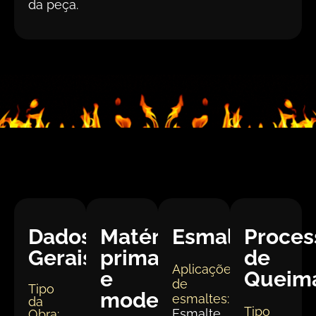
da peça.
Dados
Matéria
Esmaltação
Proces
Gerais:
prima
de
Aplicações
e
Queim
de
Tipo
modelagem
esmaltes:
da
Tipo
Esmalte
Obra: