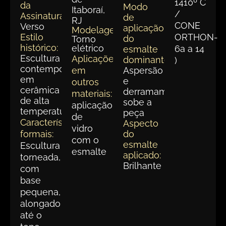
1410º C
da
Modo
Itaboraí,
/
Assinatura:
de
RJ
CONE
Verso
aplicação
Modelagem:
Estilo
ORTHON-
do
Torno
histórico:
elétrico
6a a 14
esmalte
Escultura
Aplicações
dominante:
)
contemporânea
em
Aspersão
em
e
outros
cerâmica
derramamento
materiais:
de alta
sobe a
aplicação
temperatura.
peça
de
Características
Aspecto
vidro
formais:
do
com o
esmalte
Escultura
esmalte
aplicado:
torneada,
Brilhante
com
base
pequena,
alongado
até o