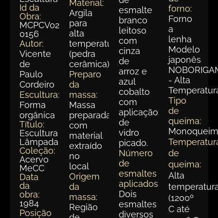
Material:
Id da
forno:
esmalte
Argila
Obra:
Forno
branco
para
MCPCV027-
a
leitoso
alta
0156
lenha
com
Autor:
temperatura
Modelo
cinza
Vicente
(pedra
japonês
de
de
cerâmica)
NOBORIGA
arroz e
Paulo
Preparo
- Alta
azul
Cordeiro
da
Temperatur
cobalto
Escultura:
massa:
Tipo
com
Forma
Massa
de
aplicação
orgânica
preparada
queima:
de
Título:
com
Monoqueim
vidro
Escultura
material
Lâmpada
Temperatur
picado.
extraído
Coleção:
Número
de
no
Acervo
de
queima:
local
MeCC
esmaltes
Alta
Origem
Data
aplicados:
da
da
temperatur
Dois
obra:
massa:
(1200º
1984
esmaltes
Região
C até
Posição
diversos
de