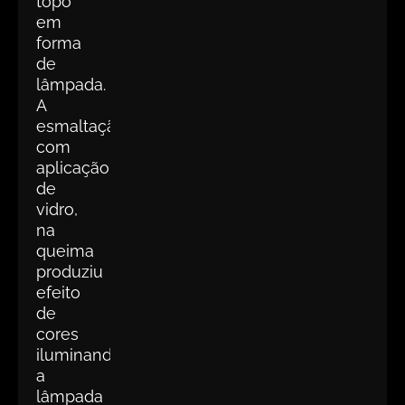
topo
em
forma
de
lâmpada.
A
esmaltação
com
aplicação
de
vidro,
na
queima
produziu
efeito
de
cores
iluminando
a
lâmpada