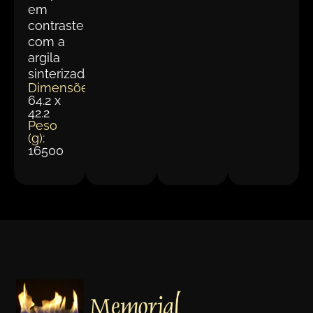
em
contraste
com a
argila
sinterizada.
Dimensões(cm):
64.2 x
42.2
Peso
(g):
16500