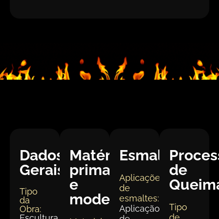
Dados
Matéria
Esmaltação
Proces
Gerais:
prima
de
Aplicações
e
Queim
de
Tipo
modelagem
esmaltes:
da
Tipo
Aplicação
Obra:
de
Escultura
de