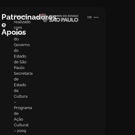
Patrocinadores
Projeto
realizado
e
com
Apoios
apoio
do
Governo
do
Estado
de São
Paulo.
Secretaria
de
Estado
da
Cultura
–
Programa
de
Ação
Cultural
– 2009