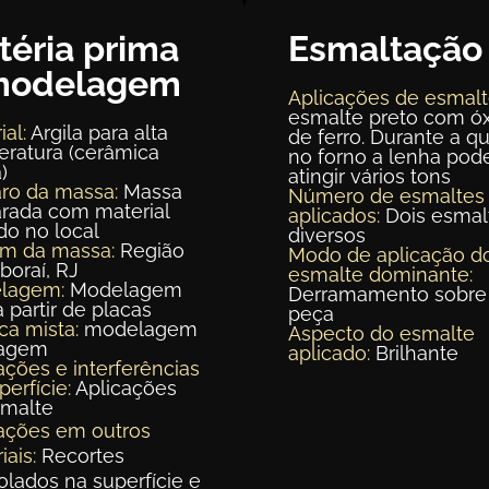
téria prima
Esmaltação
modelagem
Aplicações de esmalt
esmalte preto com ó
ial:
Argila para alta
de ferro. Durante a q
ratura (cerâmica
no forno a lenha pod
)
atingir vários tons
ro da massa:
Massa
Número de esmaltes
rada com material
aplicados:
Dois esmal
ado no local
diversos
em da massa:
Região
Modo de aplicação d
aboraí, RJ
esmalte dominante:
lagem:
Modelagem
Derramamento sobre
a partir de placas
peça
ca mista:
modelagem
Aspecto do esmalte
lagem
aplicado:
Brilhante
ações e interferências
perfície:
Aplicações
smalte
ações em outros
iais:
Recortes
olados na superfície e