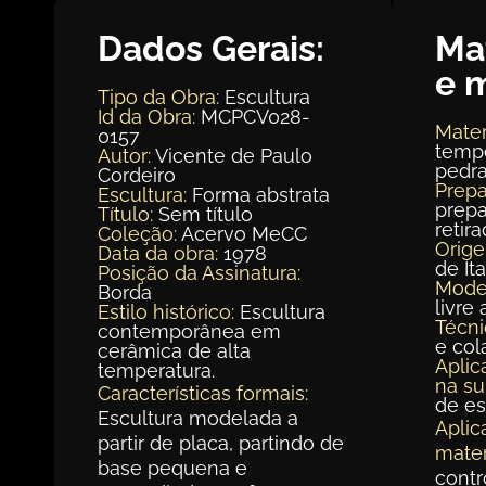
Dados Gerais:
Ma
e 
Tipo da Obra:
Escultura
Id da Obra:
MCPCV028-
Mater
0157
tempe
Autor:
Vicente de Paulo
pedra
Cordeiro
Prepa
Escultura:
Forma abstrata
prepa
Título:
Sem título
retir
Coleção:
Acervo MeCC
Orig
Data da obra:
1978
de It
Posição da Assinatura:
Mode
Borda
livre 
Estilo histórico:
Escultura
Técni
contemporânea em
e co
cerâmica de alta
Aplic
temperatura.
na su
Características formais:
de e
Escultura modelada a
Aplic
partir de placa, partindo de
mater
base pequena e
contr