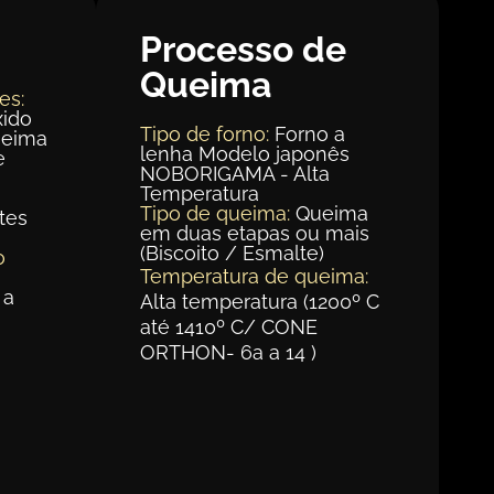
Processo de
Queima
es:
xido
Tipo de forno:
Forno a
ueima
lenha Modelo japonês
e
NOBORIGAMA - Alta
Temperatura
Tipo de queima:
Queima
tes
em duas etapas ou mais
(Biscoito / Esmalte)
o
Temperatura de queima:
 a
Alta temperatura (1200º C
até 1410º C/ CONE
ORTHON- 6a a 14 )