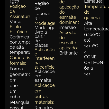
Esmalte)
1977
de
Região
Posição
Temperatur
aplicação
de
da
do
de
Itaboraí,
Assinatura:
esmalte
queima:
RJ
Verso
dominante:
Modelagem:
Alta
Estilo
imersão
Modelagem
temperatur
histórico:
livre a
Aspecto
(1200ºC
partir
Cerâmica
do
até
de
contemporânea
esmalte
placas
1410ºC
de alta
aplicado:
Aplicações
/
temperatura.
Brilhante
e
CONE
Características
interferências
ORTHON-
na
formais:
superfície:
6a a
Forma
Aplicações
14)
geométrica
em
em
esmalte
Aplicações
que
em
um
outros
cubo
materiais:
retangular,
Recortes
possui