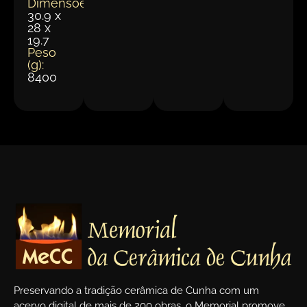
Dimensões(cm):
30.9 x
28 x
19.7
Peso
(g):
8400
Preservando a tradição cerâmica de Cunha com um
acervo digital de mais de 200 obras, o Memorial promove