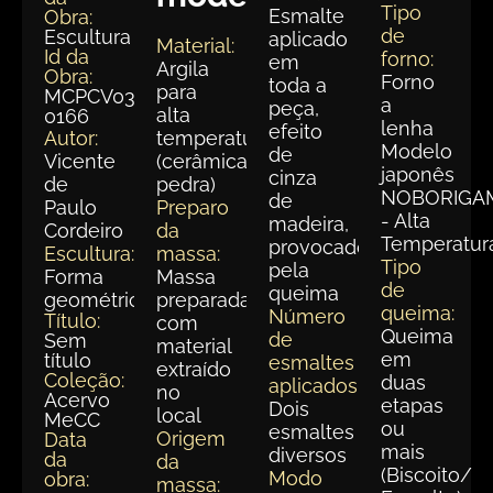
Tipo
Esmalte
Obra:
de
Escultura
aplicado
Material:
Id da
forno:
em
Argila
Obra:
Forno
toda a
para
MCPCV037-
a
peça,
alta
0166
lenha
efeito
Autor:
temperatura
Modelo
de
Vicente
(cerâmica
japonês
cinza
de
pedra)
NOBORIGA
de
Paulo
Preparo
- Alta
madeira,
Cordeiro
da
Temperatur
provocado
Escultura:
massa:
Tipo
pela
Forma
Massa
de
queima
geométrica
preparada
queima:
Número
Título:
com
Queima
de
Sem
material
em
título
esmaltes
extraído
Coleção:
duas
aplicados:
no
Acervo
etapas
Dois
local
MeCC
ou
esmaltes
Origem
Data
mais
diversos
da
da
(Biscoito/
Modo
obra:
massa: