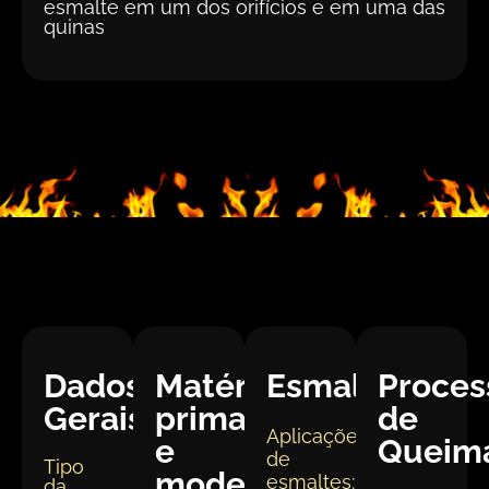
esmalte em um dos orifícios e em uma das
quinas
Dados
Matéria
Esmaltação
Proces
Gerais:
prima
de
Aplicações
e
Queim
de
Tipo
modelagem
esmaltes:
da