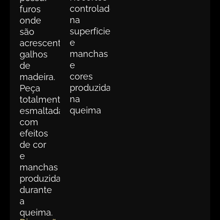
controlados
furos
na
onde
superfície
são
e
acrescentados
manchas
galhos
e
de
cores
madeira.
produzidas
Peça
na
totalmente
queima
esmaltada,
com
efeitos
de cor
e
manchas
produzidas
durante
a
queima.