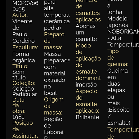
para
MCPCV066-
a
de
alta
0195
lenha
esmaltes
Autor:
temperatura
Modelo
aplicados:
Vicente
(cerâmica
japonês
Apenas
de
pedra)
NOBORIGA
um
Paulo
Preparo
- Alta
esmalte
Cordeiro
da
Temperatur
Modo
Escultura:
massa:
Tipo
de
Forma
Massa
de
aplicação
orgânica
preparada
queima:
do
Título:
com
Queima
esmalte
Sem
material
em
título
dominante:
extraído
Coleção:
duas
imersão
no
Coleção
etapas
Aspecto
local
Particular
ou
do
Origem
Data
mais
esmalte
da
da
(Biscoito
aplicado:
obra:
massa:
/
1981
Brilhante
Região
Posição
Esmalte)
de
da
Temperatur
Itaboraí,
Assinatura:
de
RJ