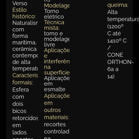
Verso
queima:
Modelagem:
Estilo
Torno
Alta
histórico:
elétrico
temperatur
Técnica
Naturalismo
(1200º
mista:
com
torno e
C até
forma
modelagem
1410º C
marítima,
livre
/
cerâmica
Aplicações
CONE
contemporânea
e
interferências
de alta
ORTHON-
na
temperatura.
6a a
superfície:
Características
14)
Aplicações
formais:
em
esmalte
Esfera
Aplicações
com
em
dois
outros
bicos
materiais:
retorcidos,
recortes
em
controlados
lados
na