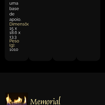
uma
base
de
apoio.
Dimensões(cm):
15 x
18.6 x
13.3
Peso
(g):
1010