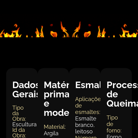
Dados
Matéria
Esmaltação
Proces
Gerais:
prima
de
Aplicações
e
Queim
de
Tipo
modelagem
esmaltes:
da
Tipo
Esmalte
Obra:
de
Escultura
branco,
Material:
Id da
forno:
leitoso
Argila
Obra:
Forno
Número