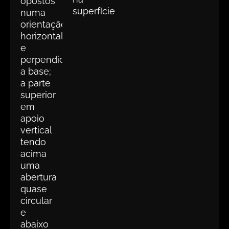
opostos
superfície
numa
orientação
horizontal
e
perpendicular
a base;
a parte
superior
em
apoio
vertical
tendo
acima
uma
abertura
quase
circular
e
abaixo